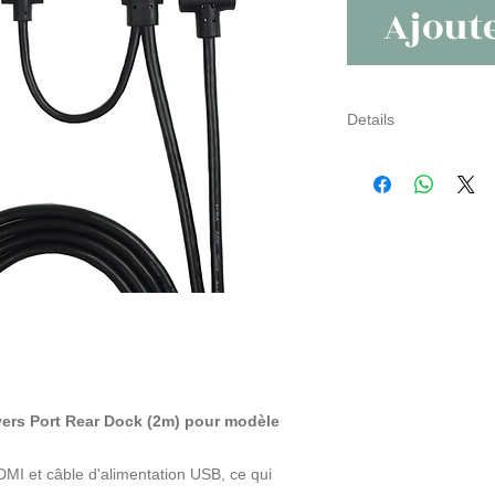
Ajout
Details
Applicable:On-Lap15
Connecteurs: Ordinat
A(mâle)*1,USB-A(mâl
l'ordinateur)
On-Lap moniteur: On
Longueur:120cm
Poids:125g
ers Port Rear Dock (2m) pour modèle
MI et câble d'alimentation USB, ce qui