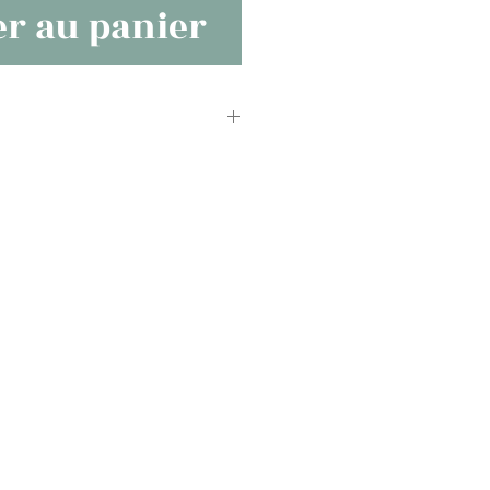
er au panier
03 Séries
eur Portable/ Appareils -- HDMI-
e)*2(pour la connection de
-Lap1503 dock port connecteur*1